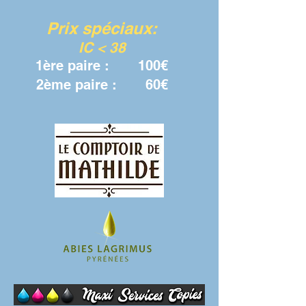
Prix spéciaux:
IC < 38
1ère paire : 100€
2ème paire :
60€